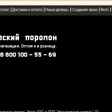
орректной работы сайта рекомендуется включить опцию
"Использовать JavaS
талог
Доставка и оплата
Наши дилеры
Создание звука
Фото
ческую понель "Аура-300" и ППУ "Акустическая панель"-70