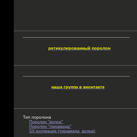
ретикулированный поролон
наша группа в вконтакте
Тип поролона
Поролон "волна"
Поролон "пирамида"
SX коллекция (пирамида, волна)